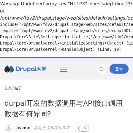
Warning
: Undefined array key "HTTPS" in
include()
(line
29
of
/opt/www/fdv2/drupal.stage/web/sites/default/settings.loc
include('/opt/www/fdv2/drupal.stage/web/sites/default/se
require('/opt/www/fdv2/drupal.stage/web/sites/drupal001.
Drupal\Core\Site\Settings::initialize('/opt/www/fdv2/dru
Drupal\Core\DrupalKernel->initializeSettings(Object) (Li
登录
首页
/ 帖子
durpal开发的数据调用与API接口调用
数据有何异同?
Leamte
星期三,06/09/2021
JS