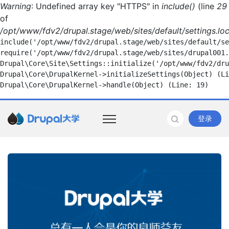
Warning
: Undefined array key "HTTPS" in
include()
(line
29
of
/opt/www/fdv2/drupal.stage/web/sites/default/settings.loc
include('/opt/www/fdv2/drupal.stage/web/sites/default/se
require('/opt/www/fdv2/drupal.stage/web/sites/drupal001.
Drupal\Core\Site\Settings::initialize('/opt/www/fdv2/dru
Drupal\Core\DrupalKernel->initializeSettings(Object) (Li
登录