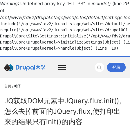
Warning
: Undefined array key "HTTPS" in
include()
(line
29
of
/opt/www/fdv2/drupal.stage/web/sites/default/settings.loc
include('/opt/www/fdv2/drupal.stage/web/sites/default/se
require('/opt/www/fdv2/drupal.stage/web/sites/drupal001.
Drupal\Core\Site\Settings::initialize('/opt/www/fdv2/dru
Drupal\Core\DrupalKernel->initializeSettings(Object) (Li
登录
首页
/ 帖子
JQ获取DOM元素中JQuery.flux.init(),
怎么去掉前面的JQuery.flux,使打印出
来的结果只有init()的内容