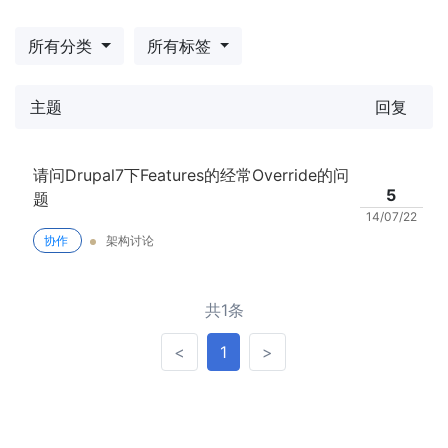
所有分类
所有标签
主题
回复
请问Drupal7下Features的经常Override的问
5
题
14/07/22
协作
架构讨论
共1条
<
>
<
1
>