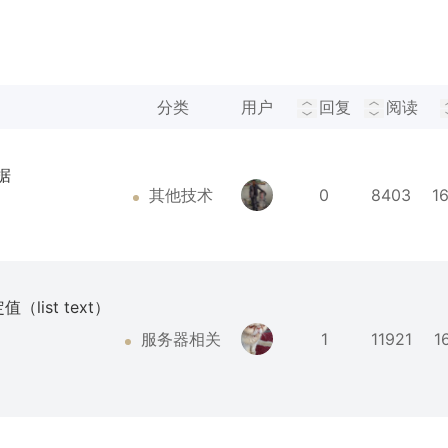
分类
用户
回复
阅读
据
其他技术
0
8403
1
list text）
服务器相关
1
11921
1