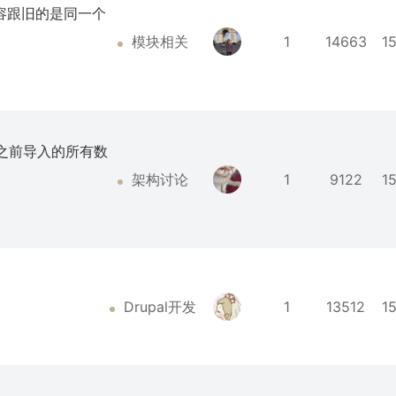
入内容跟旧的是同一个
模块相关
1
14663
1
会将之前导入的所有数
架构讨论
1
9122
1
Drupal开发
1
13512
1