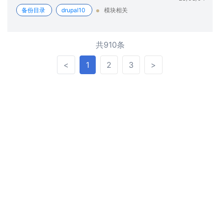
备份目录
drupal10
模块相关
共910条
<
>
<
1
2
3
>