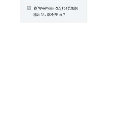
6
咨询Views的REST分页如何
输出到JSON里面？
滴间