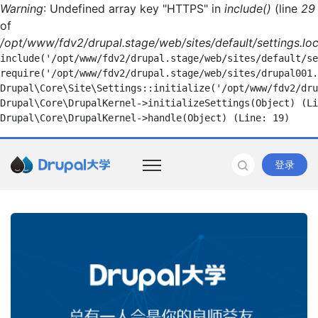
Warning
: Undefined array key "HTTPS" in
include()
(line
29
of
/opt/www/fdv2/drupal.stage/web/sites/default/settings.loc
include('/opt/www/fdv2/drupal.stage/web/sites/default/se
require('/opt/www/fdv2/drupal.stage/web/sites/drupal001.
Drupal\Core\Site\Settings::initialize('/opt/www/fdv2/dru
Drupal\Core\DrupalKernel->initializeSettings(Object) (Li
登录