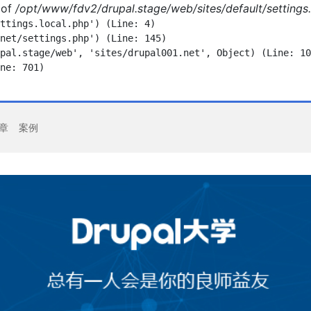
of
/opt/www/fdv2/drupal.stage/web/sites/default/settings.
ttings.local.php') (Line: 4)

net/settings.php') (Line: 145)

pal.stage/web', 'sites/drupal001.net', Object) (Line: 10
ne: 701)

章
案例