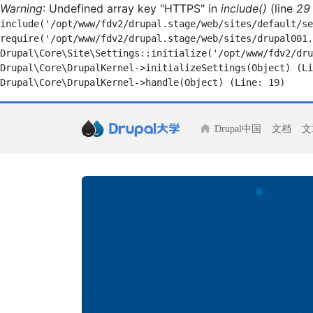
Warning
: Undefined array key "HTTPS" in
include()
(line
29
include('/opt/www/fdv2/drupal.stage/web/sites/default/se
require('/opt/www/fdv2/drupal.stage/web/sites/drupal001.
Drupal\Core\Site\Settings::initialize('/opt/www/fdv2/dru
Drupal\Core\DrupalKernel->initializeSettings(Object) (Li
Drupal中国
文档
文