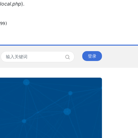
local.php
).
99)

登录