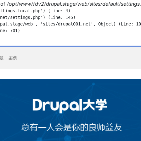
of
/opt/www/fdv2/drupal.stage/web/sites/default/settings.
ttings.local.php') (Line: 4)

net/settings.php') (Line: 145)

pal.stage/web', 'sites/drupal001.net', Object) (Line: 10
ne: 701)

章
案例