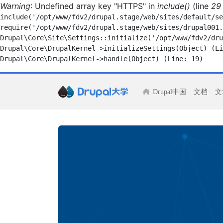
Warning
: Undefined array key "HTTPS" in
include()
(line
29
include('/opt/www/fdv2/drupal.stage/web/sites/default/se
require('/opt/www/fdv2/drupal.stage/web/sites/drupal001.
Drupal\Core\Site\Settings::initialize('/opt/www/fdv2/dru
Drupal\Core\DrupalKernel->initializeSettings(Object) (Li
Drupal中国
文档
文