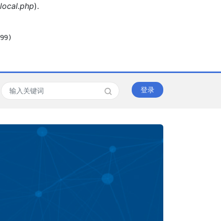
local.php
).
99)

登录