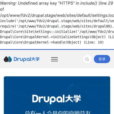
Warning
: Undefined array key "HTTPS" in
include()
(line
29
of
/opt/www/fdv2/drupal.stage/web/sites/default/settings.loc
include('/opt/www/fdv2/drupal.stage/web/sites/default/se
require('/opt/www/fdv2/drupal.stage/web/sites/drupal001.
Drupal\Core\Site\Settings::initialize('/opt/www/fdv2/dru
Drupal\Core\DrupalKernel->initializeSettings(Object) (Li
登录