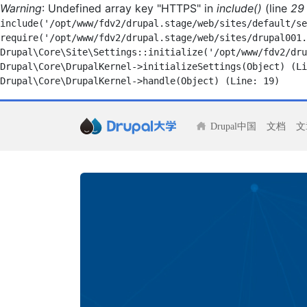
Warning
: Undefined array key "HTTPS" in
include()
(line
29
include('/opt/www/fdv2/drupal.stage/web/sites/default/se
require('/opt/www/fdv2/drupal.stage/web/sites/drupal001.
Drupal\Core\Site\Settings::initialize('/opt/www/fdv2/dru
Drupal\Core\DrupalKernel->initializeSettings(Object) (Li
Drupal中国
文档
文