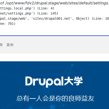
of
/opt/www/fdv2/drupal.stage/web/sites/default/settings.
ttings.local.php') (Line: 4)

net/settings.php') (Line: 145)

pal.stage/web', 'sites/drupal001.net', Object) (Line: 10
ne: 701)

章
案例