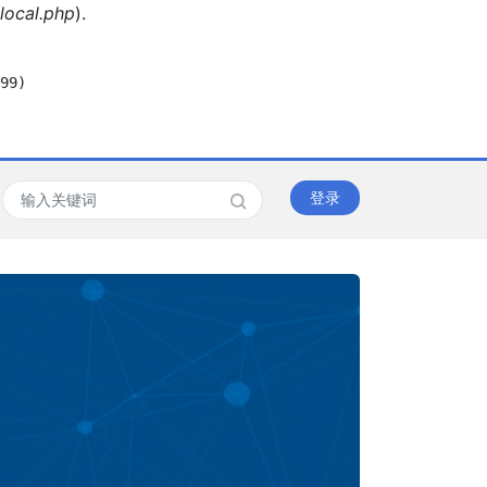
local.php
).
99)

登录